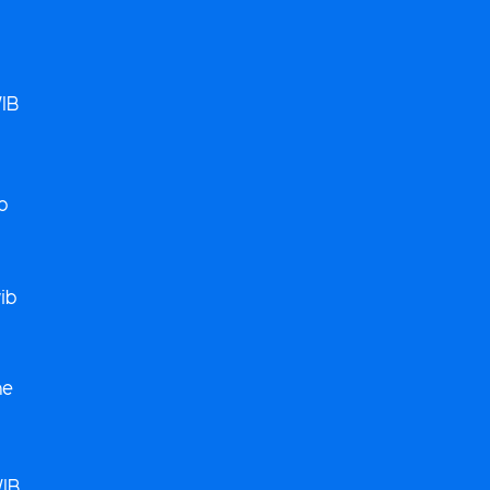
WIB
b
ib
ne
WIB