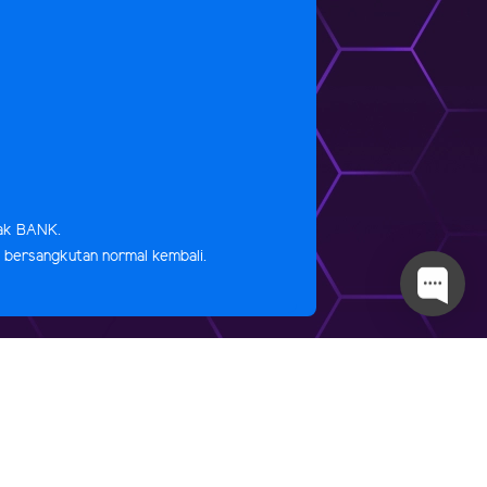
hak BANK.
k bersangkutan normal kembali.