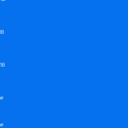
IB
WIB
ne
ne